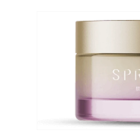
コンテ
ンツに
進む
商品情
報にス
キップ
モ
ー