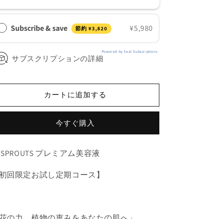
ム
ム
美
美
Subscribe & save
¥5,980
容
容
節約
¥3,820
液
液
【定
【定
Powered by Seal Subscriptions
サブスクリプションの詳細
期
期
コ
コ
ー
ー
カートに追加する
ス】
ス】
の
の
数
数
今すぐ購入
量
量
を
を
 SPROUTS プレミアム美容液
減
増
ら
や
初回限定お試し定期コース】
す
す
花の力、植物の恵みをあなたの肌へ」