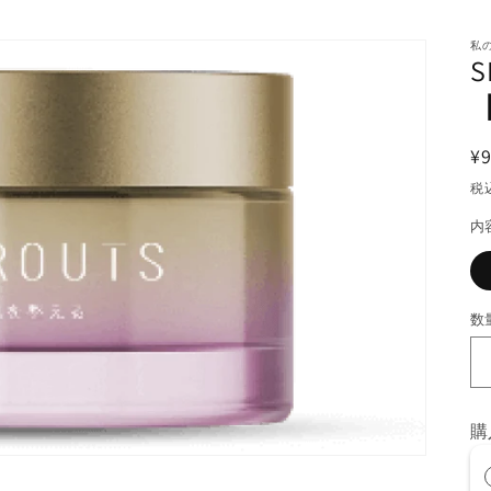
私
¥9
税
内
数
購