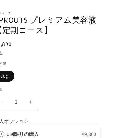
のストア
SPROUTS プレミアム美容液
【定期コース】
通
,800
常
込。
価
容量
格
50g
量
SPROUTS
SPROUTS
プ
プ
レ
レ
入オプション
ミ
ミ
ア
ア
1回限りの購入
¥9,800