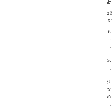

2
ま
も
し
【
5
【
洗
な
め
【